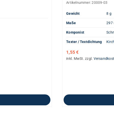
Artikelnummer:
20009-03
Gewicht
8 g
Maße
297 
Komponist
Schm
Texter / Textdichtung
Kirc
1,55
€
inkl. MwSt.
zzgl.
Versandkos