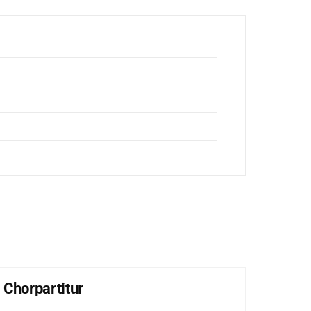
 Chorpartitur
Lob