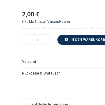
2,00
€
inkl. MwSt.
zzgl.
Versandkosten
IN DEN WARENKOR
Morgenlied
–
Horn
Versand
(Hörner)
Menge
Rückgabe & Umtausch
Zusätzliche Information