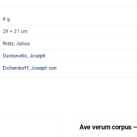
8 g
29 × 21 cm
Rietz, Julius
Dantonello, Joseph
Eichendorff, Joseph von
Ave verum corpus –