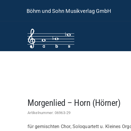
Skip
Böhm und Sohn Musikverlag GmbH
to
content
Morgenlied – Horn (Hörner)
Artikelnummer:
06963-29
für gemischten Chor, Soloquartett u. Kleines Orgc