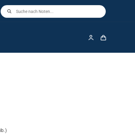
Products
search
ib.)