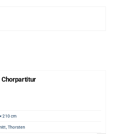
 Chorpartitur
Lob
"Große
Artik
Gewi
× 210 cm
Opus
itt, Thorsten
Komp