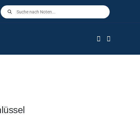
Products
search
hlüssel