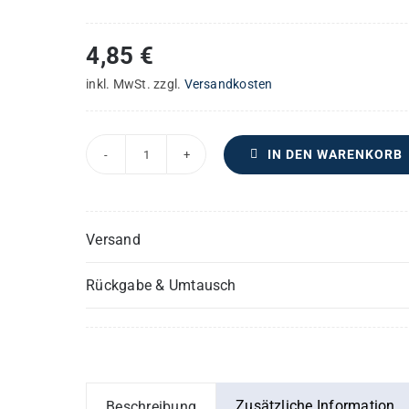
4,85
€
inkl. MwSt.
zzgl.
Versandkosten
IN DEN WARENKORB
Missa
"Stella
Maris"
Versand
–
Violoncello
Rückgabe & Umtausch
oder
3.
Stimme
im
Bass-
Zusätzliche Information
Beschreibung