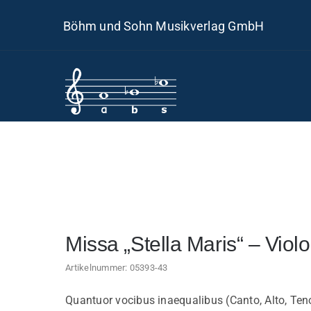
Skip
Böhm und Sohn Musikverlag GmbH
to
content
Missa „Stella Maris“ – Vio
Artikelnummer:
05393-43
Quantuor vocibus inaequalibus (Canto, Alto, Ten