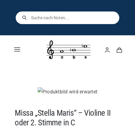
Skip
to
Products
search
content
Toggle
Navigation
Home
Shop
Über uns
Missa „Stella Maris“ – Violine II
oder 2. Stimme in C
Kontakt