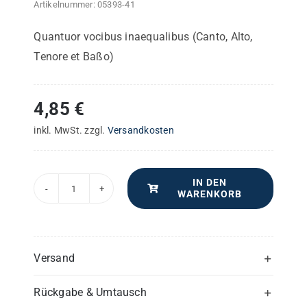
Artikelnummer:
05393-41
Quantuor vocibus inaequalibus (Canto, Alto,
Tenore et Baßo)
4,85
€
inkl. MwSt.
zzgl.
Versandkosten
IN DEN
WARENKORB
Missa
"Stella
Maris"
–
Versand
Violine
Rückgabe & Umtausch
II