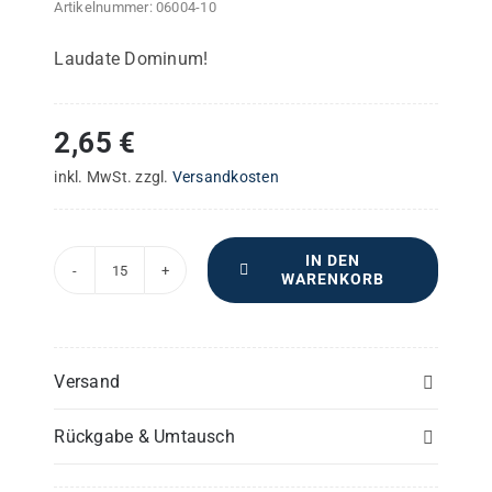
Artikelnummer:
06004-10
Laudate Dominum!
2,65
€
inkl. MwSt.
zzgl.
Versandkosten
IN DEN
WARENKORB
Missa
solemnis
–
Bass
Versand
(1)
Rückgabe & Umtausch
-
Einzelstimme