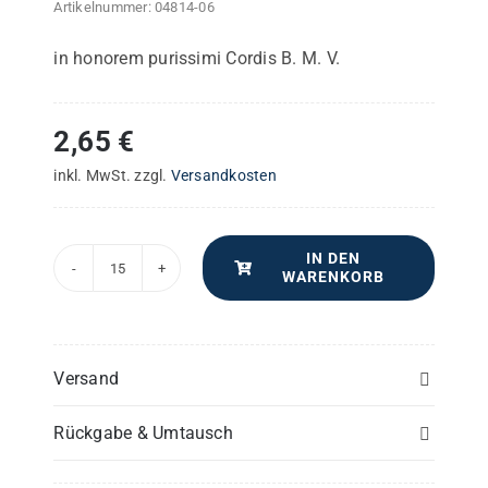
Artikelnummer:
04814-06
in honorem purissimi Cordis B. M. V.
2,65
€
inkl. MwSt.
zzgl.
Versandkosten
IN DEN
WARENKORB
Missa
Solemnis
–
Alt
Versand
(1)
Rückgabe & Umtausch
-
Einzelstimme