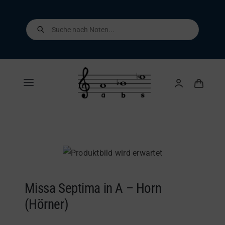
Skip
to
Products
search
content
Toggle
Navigation
Home
Shop
Über uns
Missa Septima in A – Horn
(Hörner)
Kontakt