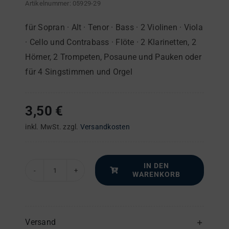
Artikelnummer:
05929-29
für Sopran · Alt · Tenor · Bass · 2 Violinen · Viola
· Cello und Contrabass · Flöte · 2 Klarinetten, 2
Hörner, 2 Trompeten, Posaune und Pauken oder
für 4 Singstimmen und Orgel
3,50
€
inkl. MwSt.
zzgl.
Versandkosten
IN DEN
WARENKORB
Missa
Septima
in
A
Versand