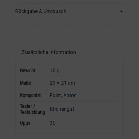
–
Rückgabe & Umtausch
Horn
(Hörner)
Menge
Zusätzliche Information
Gewicht
15 g
Maße
29 × 21 cm
Komponist
Faist, Anton
Texter /
Kirchengut
Textdichtung
Opus
30