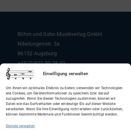
Böhm und Sohn
Musikverlag GmbH
Nibelungenstr. 3a
86152 Augsburg
+49 (0)821 50 28 40
info@boehm-und-sohn.de
Einwilligung verwalten
Um Ihnen ein optimales Erlebnis zu bieten, verwenden wir Technologien
wie Cookies, um Geräteinformationen zu speichern bzw. darauf
zuzugreifen. Wenn Sie diesen Technologien zustimmen, können wir
Daten wie das Surfverhalten oder eindeutige IDs auf dieser Website
Allgemeine Geschäftsbedingungen
verarbeiten. Wenn Sie Ihre Einwilligung nicht erteilen oder zurückziehen,
können bestimmte Merkmale und Funktionen beeinträchtigt werden.
(AGB)
Dienste verwalten
Datenschutzerklärung