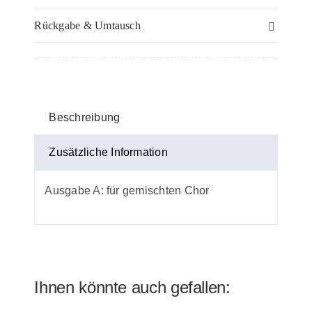
–
Rückgabe & Umtausch
Violine
II
oder
2.
Stimme
Beschreibung
in
C
Zusätzliche Information
Menge
Ausgabe A: für gemischten Chor
Ihnen könnte auch gefallen: