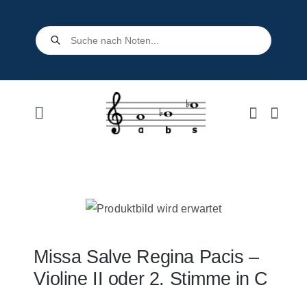
Skip
to
Products
search
content
Toggle
Navigation
Home
Shop
Über uns
Missa Salve Regina Pacis –
Violine II oder 2. Stimme in C
Kontakt