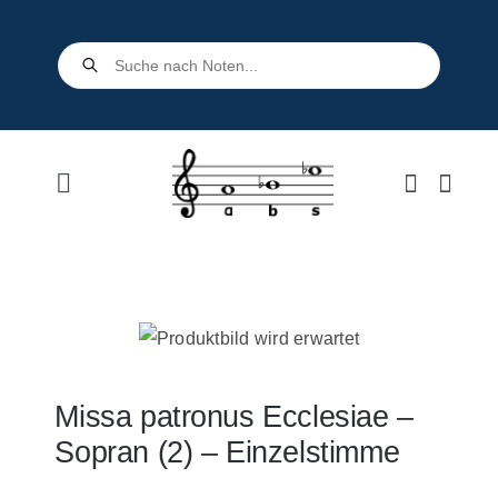
Skip
to
Products
search
content
Toggle
Navigation
Home
Shop
Über uns
Missa patronus Ecclesiae –
Sopran (2) – Einzelstimme
Kontakt