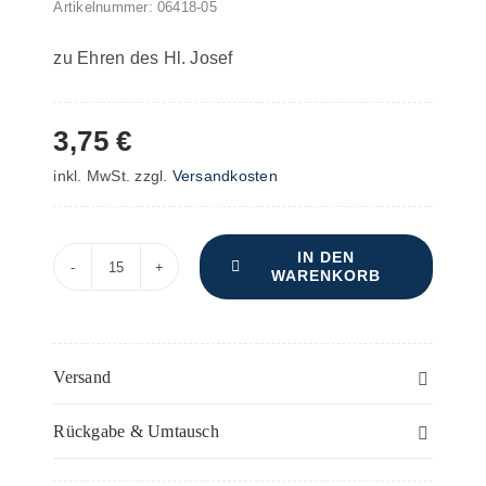
Artikelnummer:
06418-05
zu Ehren des Hl. Josef
3,75
€
inkl. MwSt.
zzgl.
Versandkosten
IN DEN
WARENKORB
Missa
patronus
Ecclesiae
–
Versand
Sopran
Rückgabe & Umtausch
(2)
-