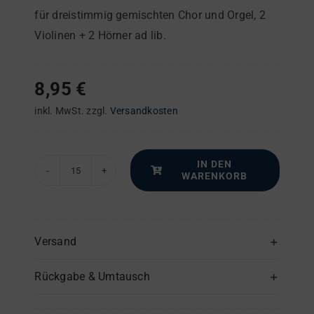
für dreistimmig gemischten Chor und Orgel, 2
Violinen + 2 Hörner ad lib.
8,95
€
inkl. MwSt.
zzgl.
Versandkosten
IN DEN
WARENKORB
Missa
pastoritia
–
Chorpartitur
Versand
Menge
Rückgabe & Umtausch