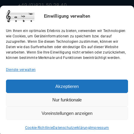
+49 (0)821 50 28 40
info@boehm-und-sohn.de
Einwilligung verwalten
Um Ihnen ein optimales Erlebnis zu bieten, verwenden wir Technologien
wie Cookies, um Geräteinformationen zu speichern bzw. darauf
zuzugreifen. Wenn Sie diesen Technologien zustimmen, können wir
Daten wie das Surfverhalten oder eindeutige IDs auf dieser Website
Allgemeine Geschäftsbedingungen
verarbeiten. Wenn Sie Ihre Einwilligung nicht erteilen oder zurückziehen,
können bestimmte Merkmale und Funktionen beeinträchtigt werden.
(AGB)
Dienste verwalten
Datenschutzerklärung
Widerrufsbelehrung
Akzeptieren
Impressum
Nur funktionale
Versandinformationen
Voreinstellungen anzeigen
WIDERRUF ERKLÄREN
Cookie-Richtlinie
Datenschutzerklärung
Impressum