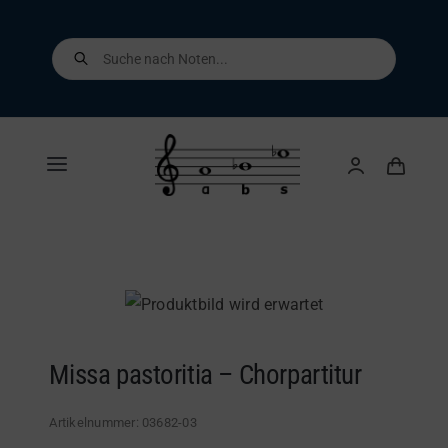
Skip
to
Products
search
content
Toggle
Navigation
Home
Shop
Über uns
Missa pastoritia – Chorpartitur
Kontakt
Artikelnummer:
03682-03