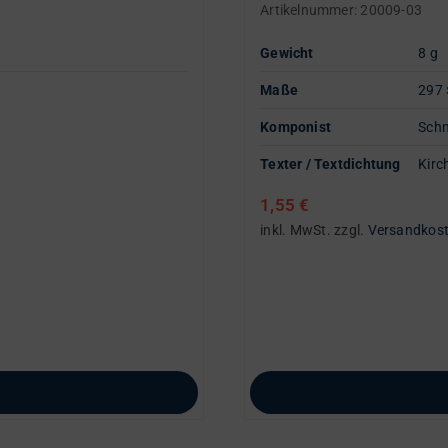
Artikelnummer:
20009-03
Gewicht
8 g
Maße
297 
Komponist
Schm
Texter / Textdichtung
Kirc
1,55
€
inkl. MwSt.
zzgl.
Versandkos