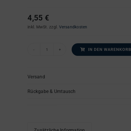
4,55
€
inkl. MwSt.
zzgl.
Versandkosten
IN DEN WARENKOR
Missa
in
honorem
Versand
Sti.
Nicolai
Rückgabe & Umtausch
–
Trompete(n)
oder
Flügelhorn
(Flügelhörner)
Zusätzliche Information