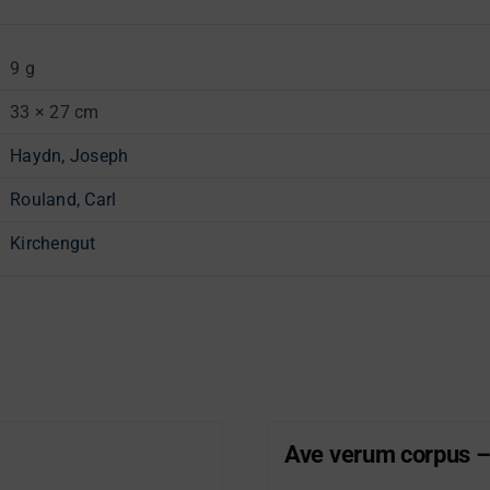
9 g
33 × 27 cm
Haydn, Joseph
Rouland, Carl
Kirchengut
Ave verum corpus –