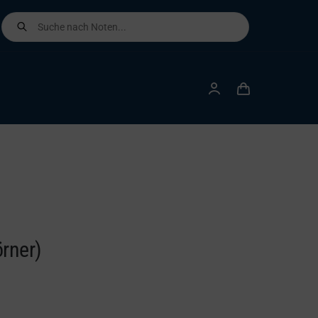
Products
search
örner)