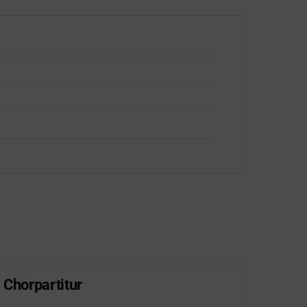
 Chorpartitur
Lob