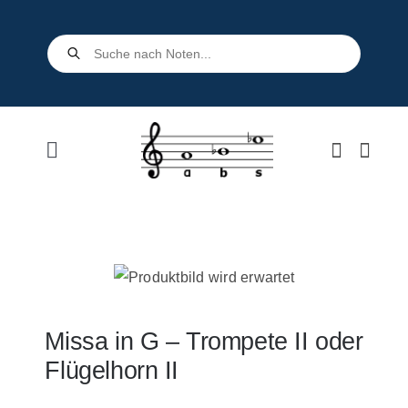
Skip
to
Products
search
content
Toggle
Navigation
Home
Shop
Über uns
Missa in G – Trompete II oder
Flügelhorn II
Kontakt