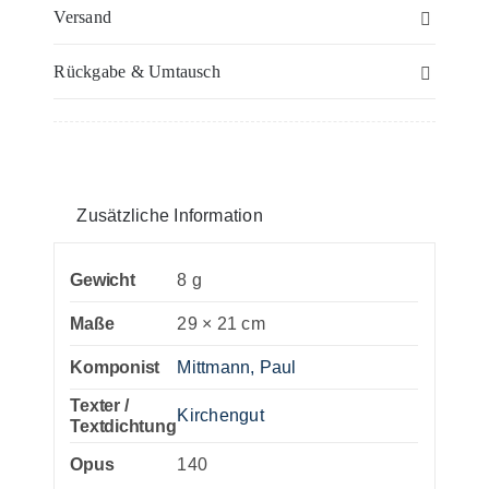
–
Versand
Trompete
Rückgabe & Umtausch
II
oder
Flügelhorn
II
Menge
Zusätzliche Information
Gewicht
8 g
Maße
29 × 21 cm
Komponist
Mittmann, Paul
Texter /
Kirchengut
Textdichtung
Opus
140