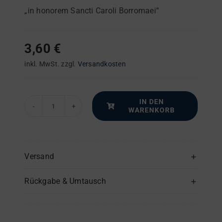
„in honorem Sancti Caroli Borromaei“
3,60
€
inkl. MwSt.
zzgl.
Versandkosten
IN DEN
WARENKORB
Missa
in
G
–
Versand
Horn
Rückgabe & Umtausch
(Hörner)
Menge