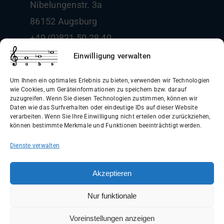
Nibelungenstr. 3a
86152 Augsburg
+49 (0)821 50 28 40
info@boehm-und-sohn.de
Einwilligung verwalten
Um Ihnen ein optimales Erlebnis zu bieten, verwenden wir Technologien
wie Cookies, um Geräteinformationen zu speichern bzw. darauf
zuzugreifen. Wenn Sie diesen Technologien zustimmen, können wir
Daten wie das Surfverhalten oder eindeutige IDs auf dieser Website
Allgemeine Geschäftsbedingungen
verarbeiten. Wenn Sie Ihre Einwilligung nicht erteilen oder zurückziehen,
können bestimmte Merkmale und Funktionen beeinträchtigt werden.
(AGB)
Dienste verwalten
Datenschutzerklärung
Widerrufsbelehrung
Akzeptieren
Impressum
Nur funktionale
Versandinformationen
Voreinstellungen anzeigen
WIDERRUF ERKLÄREN