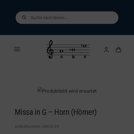
Skip
to
Products
search
content
Toggle
Navigation
Home
Shop
Über uns
Missa in G – Horn (Hörner)
Kontakt
Artikelnummer:
04825-29