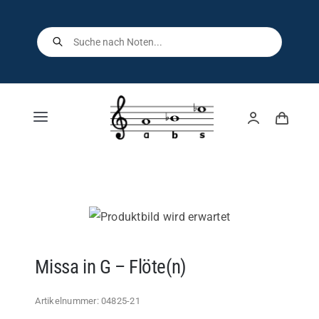
Skip
to
Products
search
content
Toggle
Navigation
Home
Shop
Über uns
Missa in G – Flöte(n)
Kontakt
Artikelnummer:
04825-21