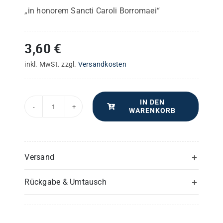
„in honorem Sancti Caroli Borromaei“
3,60
€
inkl. MwSt.
zzgl.
Versandkosten
IN DEN
WARENKORB
Missa
in
G
–
Versand
Flöte(n)
Rückgabe & Umtausch
Menge