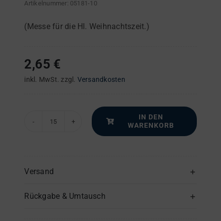
Artikelnummer:
05181-10
(Messe für die Hl. Weihnachtszeit.)
2,65
€
inkl. MwSt.
zzgl.
Versandkosten
IN DEN
WARENKORB
Missa
"de
nativitate
D.
Versand
N.
Rückgabe & Umtausch
J.
Ch."