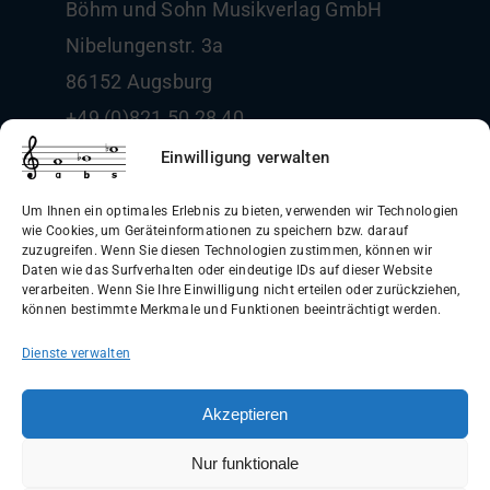
Böhm und Sohn
Musikverlag GmbH
Nibelungenstr. 3a
86152 Augsburg
+49 (0)821 50 28 40
info@boehm-und-sohn.de
Einwilligung verwalten
Um Ihnen ein optimales Erlebnis zu bieten, verwenden wir Technologien
wie Cookies, um Geräteinformationen zu speichern bzw. darauf
zuzugreifen. Wenn Sie diesen Technologien zustimmen, können wir
Daten wie das Surfverhalten oder eindeutige IDs auf dieser Website
Allgemeine Geschäftsbedingungen
verarbeiten. Wenn Sie Ihre Einwilligung nicht erteilen oder zurückziehen,
können bestimmte Merkmale und Funktionen beeinträchtigt werden.
(AGB)
Dienste verwalten
Datenschutzerklärung
Widerrufsbelehrung
Akzeptieren
Impressum
Nur funktionale
Versandinformationen