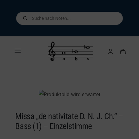
Skip
to
Products
search
content
Toggle
Navigation
Home
Shop
Über uns
Missa „de nativitate D. N. J. Ch.“ –
Bass (1) – Einzelstimme
Kontakt