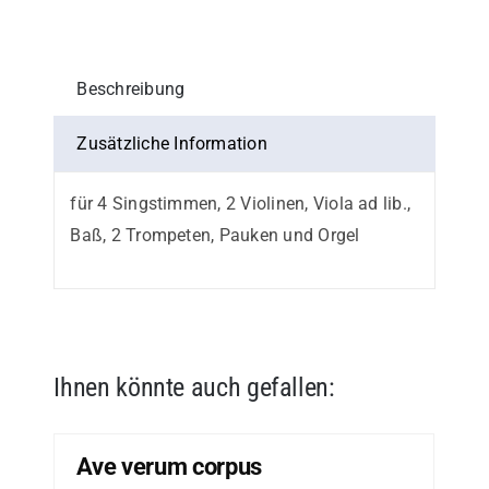
oder
1.
Stimme
Beschreibung
in
C
Zusätzliche Information
Menge
für 4 Singstimmen, 2 Violinen, Viola ad lib.,
Baß, 2 Trompeten, Pauken und Orgel
Ihnen könnte auch gefallen:
Ave verum corpus