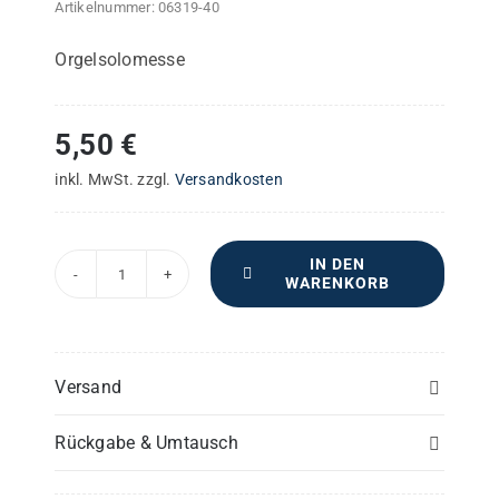
Artikelnummer:
06319-40
Orgelsolomesse
5,50
€
inkl. MwSt.
zzgl.
Versandkosten
IN DEN
WARENKORB
Missa
brevis
in
C
Versand
–
Rückgabe & Umtausch
Violine
I