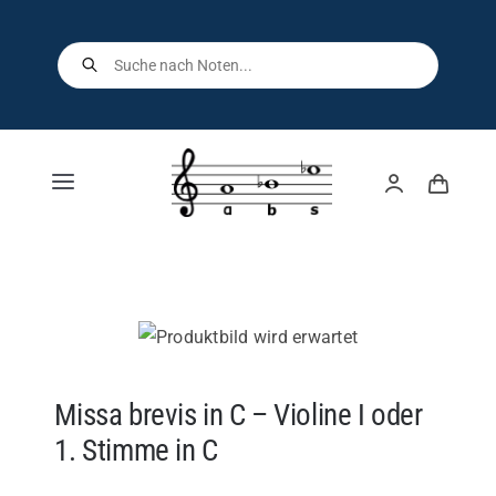
Skip
to
Products
search
content
Toggle
Navigation
Home
Shop
Über uns
Missa brevis in C – Violine I oder
1. Stimme in C
Kontakt