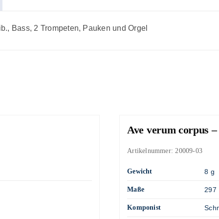
 lib., Bass, 2 Trompeten, Pauken und Orgel
Ave verum corpus –
Artikelnummer:
20009-03
Gewicht
8 g
Maße
297 
Komponist
Schm