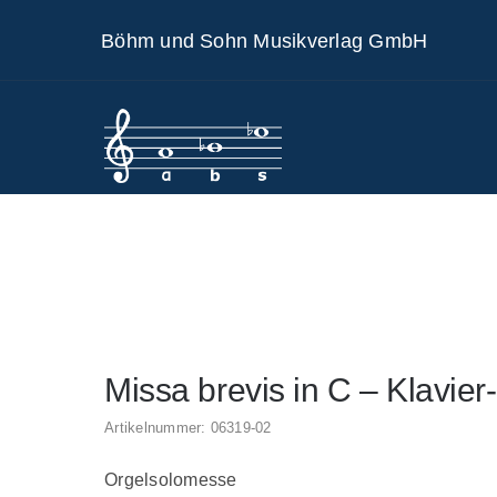
Skip
Böhm und Sohn Musikverlag GmbH
to
content
Missa brevis in C – Klavier
Artikelnummer:
06319-02
Orgelsolomesse