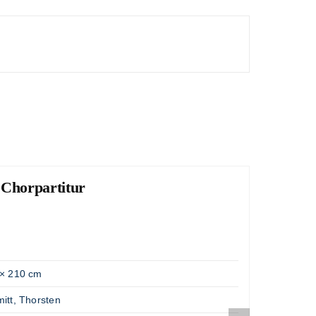
 Chorpartitur
Lob
"Große
Artik
Gewic
× 210 cm
Opus
itt, Thorsten
Komp