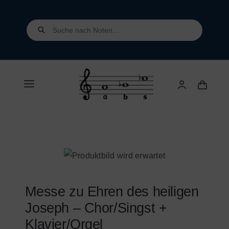
Skip
to
Products
search
content
Toggle
Navigation
Home
Shop
Über uns
Messe zu Ehren des heiligen
Joseph – Chor/Singst +
Kontakt
Klavier/Orgel