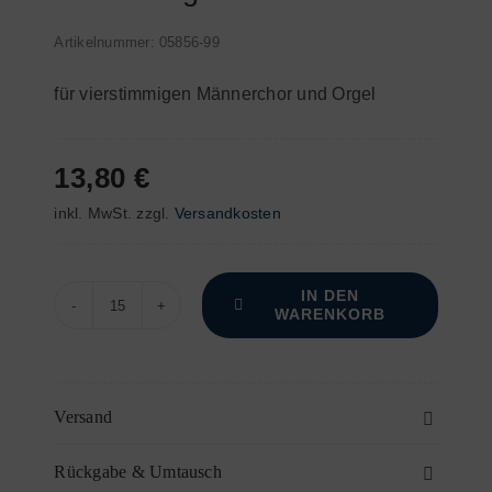
Artikelnummer:
05856-99
für vierstimmigen Männerchor und Orgel
13,80
€
inkl. MwSt.
zzgl.
Versandkosten
IN DEN
WARENKORB
Messe
zu
Ehren
des
Versand
heiligen
Rückgabe & Umtausch
Joseph