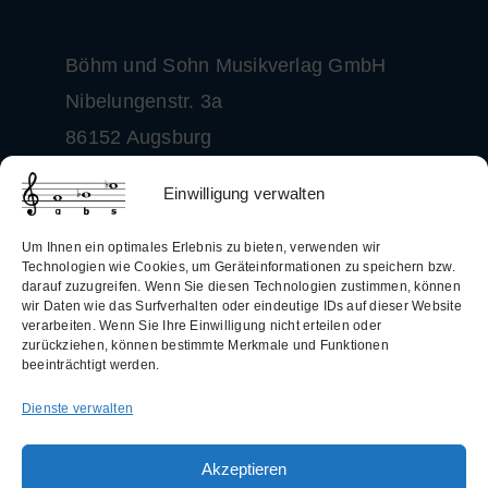
Böhm und Sohn
Musikverlag GmbH
Nibelungenstr. 3a
86152 Augsburg
+49 (0)821 50 28 40
Einwilligung verwalten
info@boehm-und-sohn.de
Um Ihnen ein optimales Erlebnis zu bieten, verwenden wir
Technologien wie Cookies, um Geräteinformationen zu speichern bzw.
darauf zuzugreifen. Wenn Sie diesen Technologien zustimmen, können
wir Daten wie das Surfverhalten oder eindeutige IDs auf dieser Website
verarbeiten. Wenn Sie Ihre Einwilligung nicht erteilen oder
Allgemeine Geschäftsbedingungen
zurückziehen, können bestimmte Merkmale und Funktionen
beeinträchtigt werden.
(AGB)
Dienste verwalten
Datenschutzerklärung
Widerrufsbelehrung
Akzeptieren
Impressum