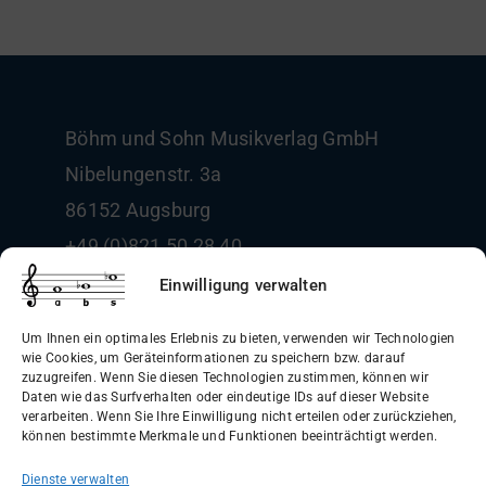
Böhm und Sohn
Musikverlag GmbH
Nibelungenstr. 3a
86152 Augsburg
+49 (0)821 50 28 40
info@boehm-und-sohn.de
Einwilligung verwalten
Um Ihnen ein optimales Erlebnis zu bieten, verwenden wir Technologien
wie Cookies, um Geräteinformationen zu speichern bzw. darauf
zuzugreifen. Wenn Sie diesen Technologien zustimmen, können wir
Daten wie das Surfverhalten oder eindeutige IDs auf dieser Website
Allgemeine Geschäftsbedingungen
verarbeiten. Wenn Sie Ihre Einwilligung nicht erteilen oder zurückziehen,
können bestimmte Merkmale und Funktionen beeinträchtigt werden.
(AGB)
Dienste verwalten
Datenschutzerklärung