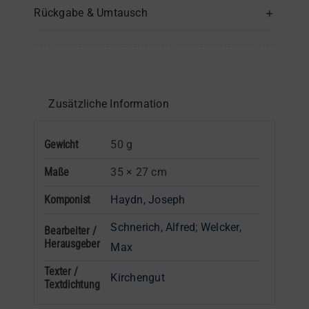
Rückgabe & Umtausch
oder
1.
Stimme
in
C
Zusätzliche Information
Menge
Gewicht
50 g
Maße
35 × 27 cm
Komponist
Haydn, Joseph
Schnerich, Alfred
;
Welcker,
Bearbeiter /
Herausgeber
Max
Texter /
Kirchengut
Textdichtung