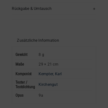
–
Rückgabe & Umtausch
Pauken
Menge
Zusätzliche Information
Gewicht
8 g
Maße
29 × 21 cm
Komponist
Kempter, Karl
Texter /
Kirchengut
Textdichtung
Opus
9a