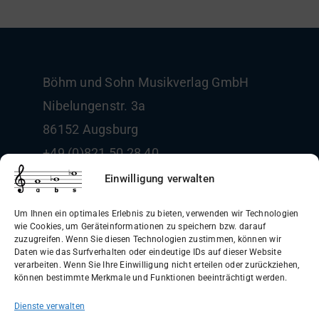
Böhm und Sohn
Musikverlag GmbH
Nibelungenstr. 3a
86152 Augsburg
+49 (0)821 50 28 40
info@boehm-und-sohn.de
Einwilligung verwalten
Um Ihnen ein optimales Erlebnis zu bieten, verwenden wir Technologien
wie Cookies, um Geräteinformationen zu speichern bzw. darauf
zuzugreifen. Wenn Sie diesen Technologien zustimmen, können wir
Daten wie das Surfverhalten oder eindeutige IDs auf dieser Website
Allgemeine Geschäftsbedingungen
verarbeiten. Wenn Sie Ihre Einwilligung nicht erteilen oder zurückziehen,
können bestimmte Merkmale und Funktionen beeinträchtigt werden.
(AGB)
Dienste verwalten
Datenschutzerklärung