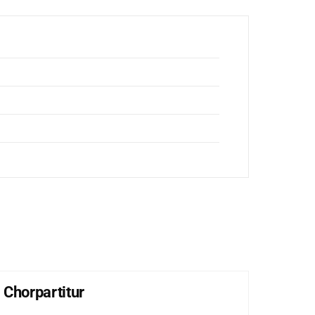
 Chorpartitur
Lob