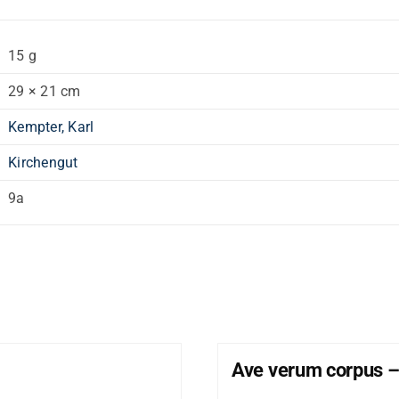
15 g
29 × 21 cm
Kempter, Karl
Kirchengut
9a
Ave verum corpus –