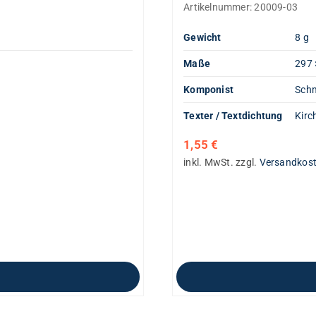
Artikelnummer:
20009-03
Gewicht
8 g
Maße
297 
Komponist
Schm
Texter / Textdichtung
Kirc
1,55
€
inkl. MwSt.
zzgl.
Versandkos