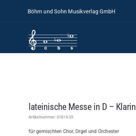
Skip
Böhm und Sohn Musikverlag GmbH
to
content
lateinische Messe in D – Klarin
Artikelnummer:
01819-25
für gemischten Chor, Orgel und Orchester