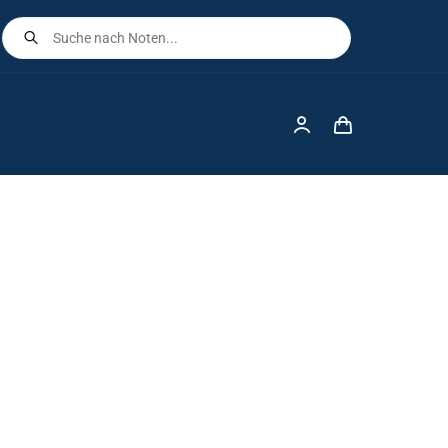
Products
search