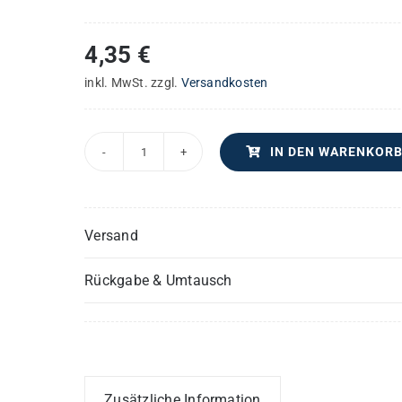
4,35
€
inkl. MwSt.
zzgl.
Versandkosten
IN DEN WARENKOR
lateinische
Messe
in
Versand
D
–
Rückgabe & Umtausch
Klarinette(n)
Menge
Zusätzliche Information