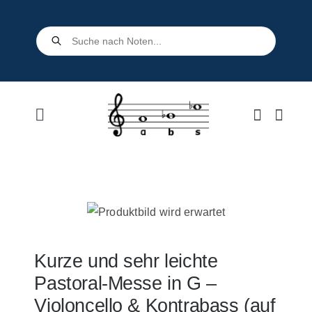
Skip
to
Products
search
content
Toggle
Navigation
Home
Shop
Über uns
Kurze und sehr leichte
Pastoral-Messe in G –
Kontakt
Violoncello & Kontrabass (auf