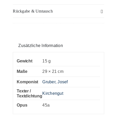
Pastoral-
Rückgabe & Umtausch
Messe
in
G
–
Violoncello
Zusätzliche Information
&
Kontrabass
Gewicht
15 g
(auf
Maße
29 × 21 cm
einem
Blatt)
Komponist
Gruber, Josef
Menge
Texter /
Kirchengut
Textdichtung
Opus
45a