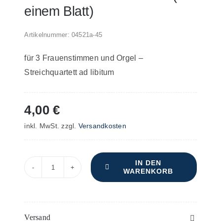
einem Blatt)
Artikelnummer:
04521a-45
für 3 Frauenstimmen und Orgel –
Streichquartett ad libitum
4,00
€
inkl. MwSt.
zzgl.
Versandkosten
IN DEN
WARENKORB
Kurze
und
sehr
leichte
Versand