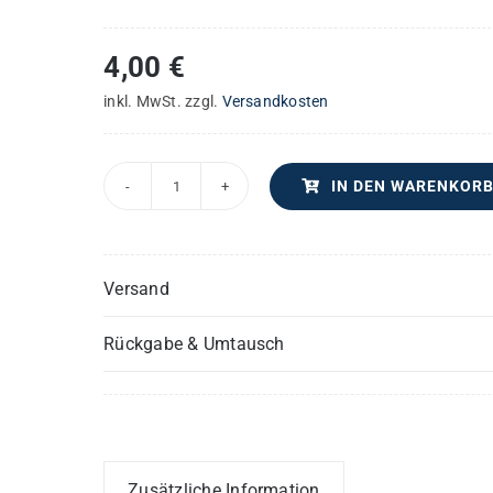
4,00
€
inkl. MwSt.
zzgl.
Versandkosten
IN DEN WARENKOR
Kurze
und
sehr
Versand
leichte
Pastoral-
Rückgabe & Umtausch
Messe
in
G
–
Viola
Zusätzliche Information