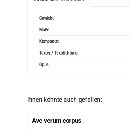
oder
3.
Gewicht
Stimme
Maße
in
C
Komponist
Menge
Texter / Textdichtung
Opus
Ihnen könnte auch gefallen:
Ave verum corpus