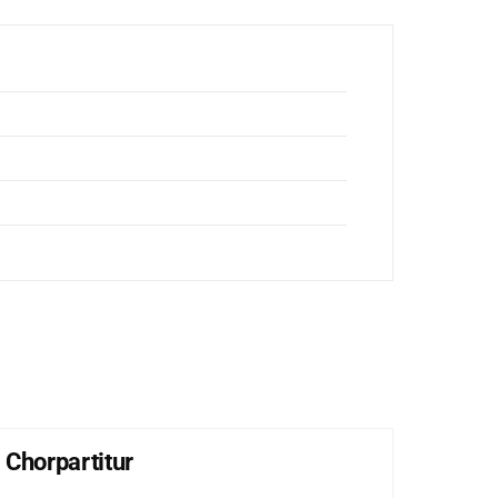
 Chorpartitur
Lob