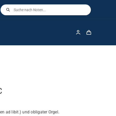
Products
search
C
n ad libit.) und obligater Orgel.