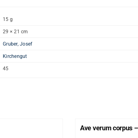
15 g
29 × 21 cm
Gruber, Josef
Kirchengut
45
Ave verum corpus –