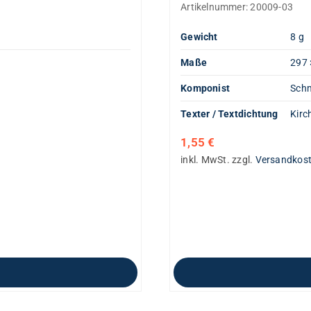
Artikelnummer:
20009-03
Gewicht
8 g
Maße
297 
Komponist
Schm
Texter / Textdichtung
Kirc
1,55
€
inkl. MwSt.
zzgl.
Versandkos