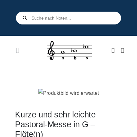
Skip
to
Products
search
content
Toggle
Navigation
Home
Shop
Über uns
Kurze und sehr leichte
Pastoral-Messe in G –
Kontakt
Flöte(n)