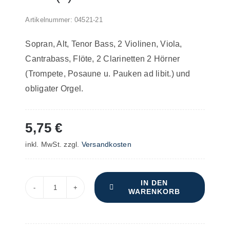
Artikelnummer:
04521-21
Sopran, Alt, Tenor Bass, 2 Violinen, Viola,
Cantrabass, Flöte, 2 Clarinetten 2 Hörner
(Trompete, Posaune u. Pauken ad libit.) und
obligater Orgel.
5,75
€
inkl. MwSt.
zzgl.
Versandkosten
IN DEN
WARENKORB
Kurze
und
sehr