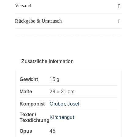
leichte
Versand
Pastoral-
Rückgabe & Umtausch
Messe
in
G
–
Flöte(n)
Zusätzliche Information
Menge
Gewicht
15 g
Maße
29 × 21 cm
Komponist
Gruber, Josef
Texter /
Kirchengut
Textdichtung
Opus
45