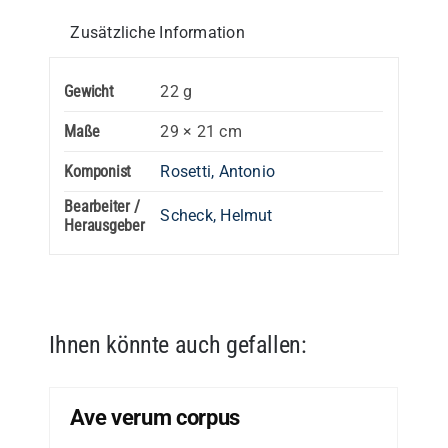
Stimme
Zusätzliche Information
in
C
Gewicht
22 g
Menge
Maße
29 × 21 cm
Komponist
Rosetti, Antonio
Bearbeiter /
Scheck, Helmut
Herausgeber
Ihnen könnte auch gefallen:
Ave verum corpus