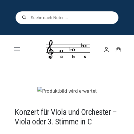
Skip
to
Products
search
content
Toggle
Navigation
Home
Shop
Über uns
Konzert für Viola und Orchester –
Viola oder 3. Stimme in C
Kontakt