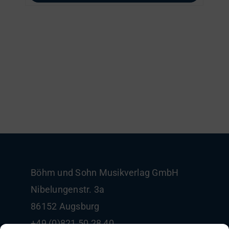
Böhm und Sohn
Musikverlag GmbH
Nibelungenstr. 3a
86152 Augsburg
+49 (0)821 50 28 40