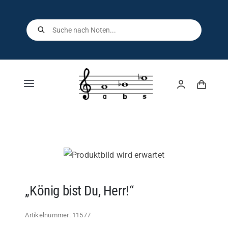
Skip
to
Products
search
content
Toggle
Navigation
Home
Shop
Über uns
„König bist Du, Herr!“
Kontakt
Artikelnummer:
11577