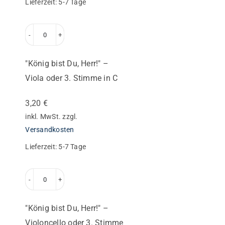
Lieferzeit:
5-7 Tage
Stimme
in
"König
C
bist
Menge
"König bist Du, Herr!" –
Du,
Viola oder 3. Stimme in C
Herr!"
–
3,20
€
Viola
inkl. MwSt.
zzgl.
oder
Versandkosten
3.
Lieferzeit:
5-7 Tage
Stimme
in
"König
C
bist
Menge
"König bist Du, Herr!" –
Du,
Violoncello oder 3. Stimme