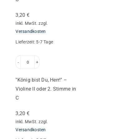
–
Violine
3,20
€
I
inkl. MwSt.
zzgl.
oder
Versandkosten
1.
Lieferzeit:
5-7 Tage
Stimme
in
"König
C
bist
Menge
"König bist Du, Herr!" –
Du,
Violine II oder 2. Stimme in
Herr!"
C
–
Violine
3,20
€
II
inkl. MwSt.
zzgl.
oder
Versandkosten
2.