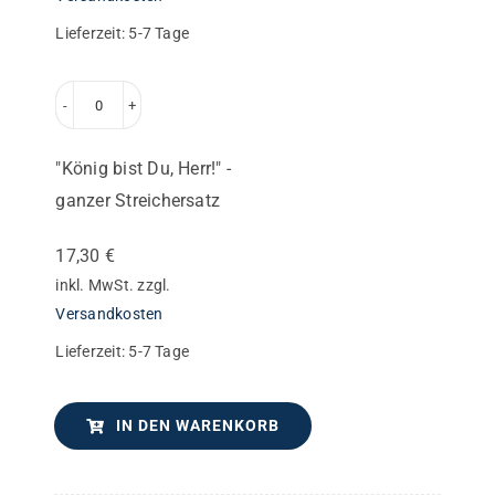
Stimme
Lieferzeit:
5-7 Tage
im
Bass-
"König
Schlüssel
bist
Menge
"König bist Du, Herr!" -
Du,
ganzer Streichersatz
Herr!"
-
17,30
€
ganzer
inkl. MwSt.
zzgl.
Streichersatz
Versandkosten
Menge
Lieferzeit:
5-7 Tage
IN DEN WARENKORB