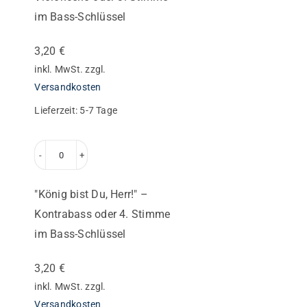
Herr!"
im Bass-Schlüssel
–
Violoncello
3,20
€
oder
inkl. MwSt.
zzgl.
3.
Versandkosten
Stimme
Lieferzeit:
5-7 Tage
im
Bass-
"König
Schlüssel
bist
Menge
"König bist Du, Herr!" –
Du,
Kontrabass oder 4. Stimme
Herr!"
im Bass-Schlüssel
–
Kontrabass
3,20
€
oder
inkl. MwSt.
zzgl.
4.
Versandkosten