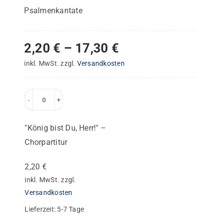
Psalmenkantate
2,20
€
–
17,30
€
inkl. MwSt.
zzgl.
Versandkosten
"König
bist
"König bist Du, Herr!" –
Du,
Chorpartitur
Herr!"
–
2,20
€
Chorpartitur
inkl. MwSt.
zzgl.
Menge
Versandkosten
Lieferzeit:
5-7 Tage