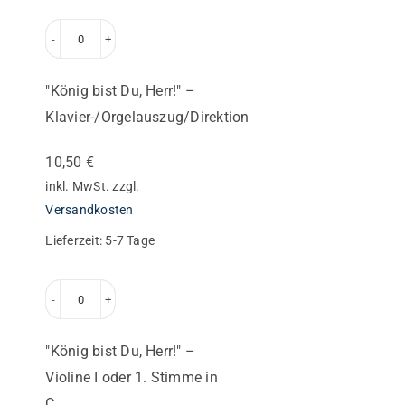
"König
bist
"König bist Du, Herr!" –
Du,
Klavier-/Orgelauszug/Direktion
Herr!"
–
10,50
€
Klavier-/Orgelauszug/Direktion
inkl. MwSt.
zzgl.
Menge
Versandkosten
Lieferzeit:
5-7 Tage
"König
bist
"König bist Du, Herr!" –
Du,
Violine I oder 1. Stimme in
Herr!"
C