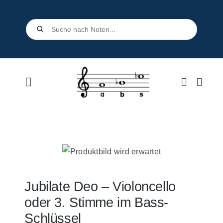
Skip
to
Products
search
content
Toggle
Navigation
Home
Shop
Über uns
Jubilate Deo – Violoncello
oder 3. Stimme im Bass-
Kontakt
Schlüssel