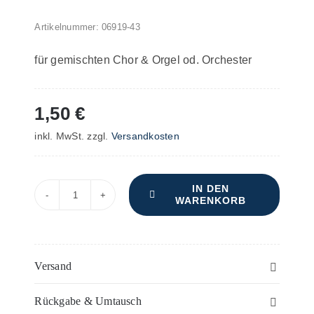
Artikelnummer:
06919-43
für gemischten Chor & Orgel od. Orchester
1,50
€
inkl. MwSt.
zzgl.
Versandkosten
IN DEN
WARENKORB
Jubilate
Deo
–
Violoncello
Versand
oder
Rückgabe & Umtausch
3.