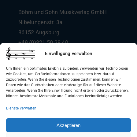
Böhm und Sohn
Musikverlag GmbH
Nibelungenstr. 3a
86152 Augsburg
+49 (0)821 50 28 40
info@boehm-und-sohn.de
Einwilligung verwalten
Um Ihnen ein optimales Erlebnis zu bieten, verwenden wir Technologien
wie Cookies, um Geräteinformationen zu speichern bzw. darauf
zuzugreifen. Wenn Sie diesen Technologien zustimmen, können wir
Daten wie das Surfverhalten oder eindeutige IDs auf dieser Website
Allgemeine Geschäftsbedingungen
verarbeiten. Wenn Sie Ihre Einwilligung nicht erteilen oder zurückziehen,
können bestimmte Merkmale und Funktionen beeinträchtigt werden.
(AGB)
Dienste verwalten
Datenschutzerklärung
Widerrufsbelehrung
Akzeptieren
Impressum