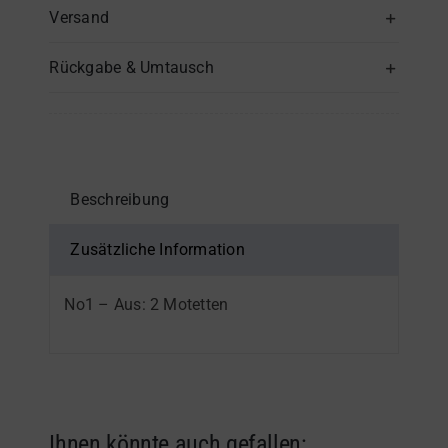
Tenor
Versand
(1)
Rückgabe & Umtausch
-
Einzelstimme
Menge
Beschreibung
Zusätzliche Information
No1 – Aus: 2 Motetten
Ihnen könnte auch gefallen: