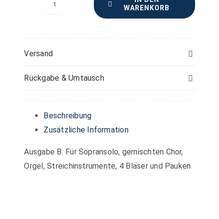
WARENKORB
Hymne
"Wie
wunderherrlich
ist
Versand
dein
Rückgabe & Umtausch
Name"
–
Viola
Beschreibung
oder
Zusätzliche Information
3.
Ausgabe B: Für Sopransolo, gemischten Chor,
Stimme
Orgel, Streichinstrumente, 4 Bläser und Pauken
in
C
Menge