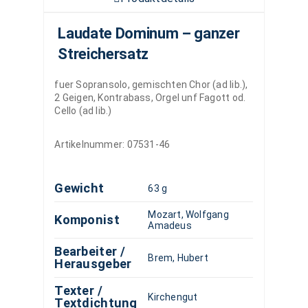
Laudate Dominum – ganzer
Streichersatz
fuer Sopransolo, gemischten Chor (ad lib.),
2 Geigen, Kontrabass, Orgel unf Fagott od.
Cello (ad lib.)
Artikelnummer:
07531-46
Gewicht
63 g
Mozart, Wolfgang
Komponist
Amadeus
Bearbeiter /
Brem, Hubert
Herausgeber
Texter /
Kirchengut
Textdichtung