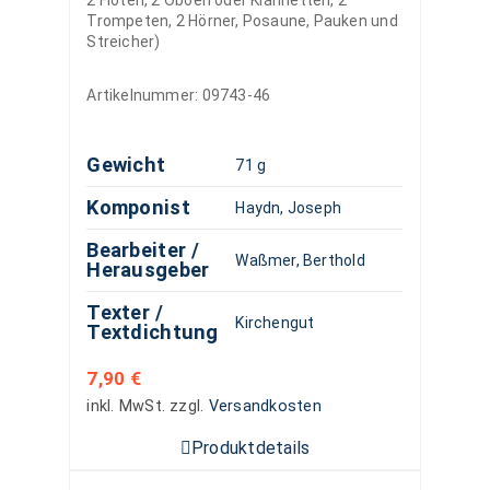
2 Flöten, 2 Oboen oder Klarinetten, 2
Trompeten, 2 Hörner, Posaune, Pauken und
Streicher)
Artikelnummer:
09743-46
Gewicht
71 g
Komponist
Haydn, Joseph
Bearbeiter /
Waßmer, Berthold
Herausgeber
Texter /
Kirchengut
Textdichtung
7,90
€
inkl. MwSt.
zzgl.
Versandkosten
Produktdetails