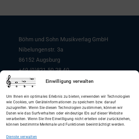
Böhm und Sohn
Musikverlag GmbH
Nibelungenstr. 3a
86152 Augsburg
+49 (0)821 50 28 40
info@boehm-und-sohn.de
Einwilligung verwalten
Um Ihnen ein optimales Erlebnis zu bieten, verwenden wir Technologien
wie Cookies, um Geräteinformationen zu speichern bzw. darauf
zuzugreifen. Wenn Sie diesen Technologien zustimmen, können wir
Daten wie das Surfverhalten oder eindeutige IDs auf dieser Website
Allgemeine Geschäftsbedingungen
verarbeiten. Wenn Sie Ihre Einwilligung nicht erteilen oder zurückziehen,
können bestimmte Merkmale und Funktionen beeinträchtigt werden.
(AGB)
Dienste verwalten
Datenschutzerklärung