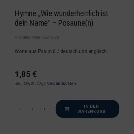
Hymne „Wie wunderherrlich ist
dein Name“ – Posaune(n)
Artikelnummer:
06275-33
Worte aus Psalm 8 / deutsch und englisch
1,85
€
inkl. MwSt.
zzgl.
Versandkosten
IN DEN
WARENKORB
Hymne
"Wie
wunderherrlich