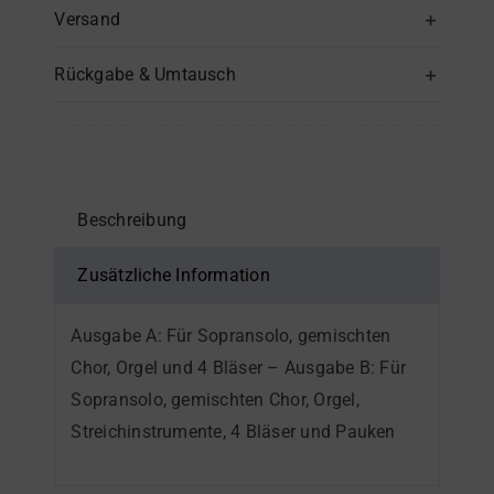
ist
Versand
dein
Rückgabe & Umtausch
Name"
–
Posaune(n)
Menge
Beschreibung
Zusätzliche Information
Ausgabe A: Für Sopransolo, gemischten
Chor, Orgel und 4 Bläser – Ausgabe B: Für
Sopransolo, gemischten Chor, Orgel,
Streichinstrumente, 4 Bläser und Pauken