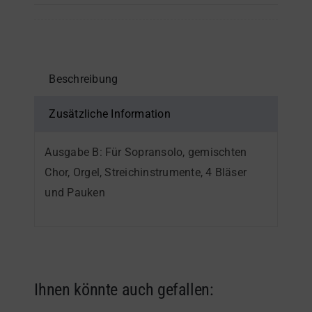
–
Kontrabass
oder
4.
Beschreibung
Stimme
im
Zusätzliche Information
Bass-
Ausgabe B: Für Sopransolo, gemischten
Schlüssel
Chor, Orgel, Streichinstrumente, 4 Bläser
Menge
und Pauken
Ihnen könnte auch gefallen: