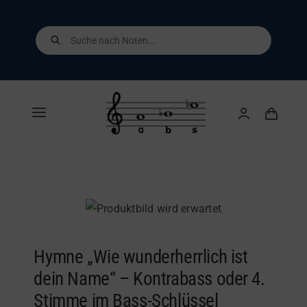
Skip
to
Products
search
content
Toggle
Navigation
Home
Shop
Über uns
Hymne „Wie wunderherrlich ist
dein Name“ – Kontrabass oder 4.
Kontakt
Stimme im Bass-Schlüssel