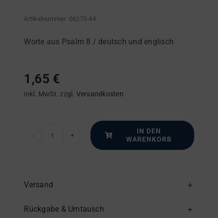
Artikelnummer:
06275-44
Worte aus Psalm 8 / deutsch und englisch
1,65
€
inkl. MwSt.
zzgl.
Versandkosten
IN DEN
WARENKORB
Hymne
"Wie
wunderherrlich
ist
Versand
dein
Rückgabe & Umtausch
Name"