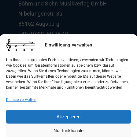
Böhm und Sohn
Musikverlag GmbH
Nibelungenstr. 3a
86152 Augsburg
+49 (0)821 50 28 40
info@boehm-und-sohn.de
Einwilligung verwalten
Um Ihnen ein optimales Erlebnis zu bieten, verwenden wir Technologien
wie Cookies, um Geräteinformationen zu speichern bzw. darauf
zuzugreifen. Wenn Sie diesen Technologien zustimmen, können wir
Daten wie das Surfverhalten oder eindeutige IDs auf dieser Website
Allgemeine Geschäftsbedingungen
verarbeiten. Wenn Sie Ihre Einwilligung nicht erteilen oder zurückziehen,
können bestimmte Merkmale und Funktionen beeinträchtigt werden.
(AGB)
Dienste verwalten
Datenschutzerklärung
Widerrufsbelehrung
Akzeptieren
Impressum
Nur funktionale
Versandinformationen