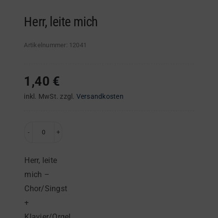
Herr, leite mich
Artikelnummer:
12041
1,40
€
inkl. MwSt.
zzgl.
Versandkosten
Herr,
leite
Herr, leite
mich
mich –
–
Chor/Singst
Chor/Singst
+
+
Klavier/Orgel