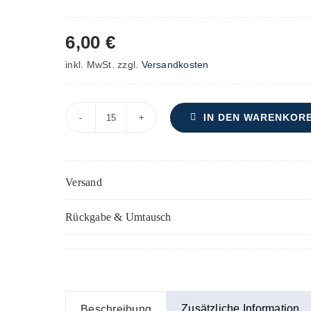
6,00
€
inkl. MwSt.
zzgl.
Versandkosten
IN DEN WARENKOR
Herr,
großer
Gott
Versand
–
Chor/Singst
Rückgabe & Umtausch
+
Klavier/Orgel
Menge
Zusätzliche Information
Beschreibung