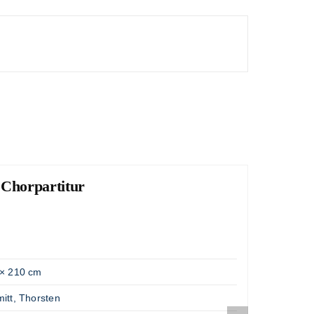
 Chorpartitur
Lob
"Große
Artik
Gewic
× 210 cm
Opus
itt, Thorsten
Komp