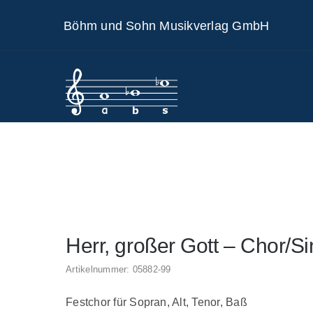
Skip
Böhm und Sohn Musikverlag GmbH
to
content
Herr, großer Gott – Chor/Si
Artikelnummer:
05882-99
Festchor für Sopran, Alt, Tenor, Baß