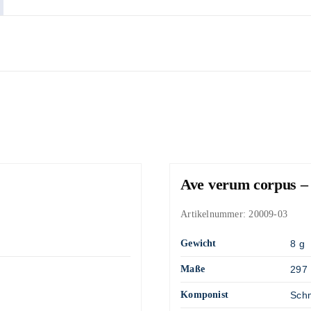
Ave verum corpus –
Artikelnummer:
20009-03
Gewicht
8 g
Maße
297 
Komponist
Schm