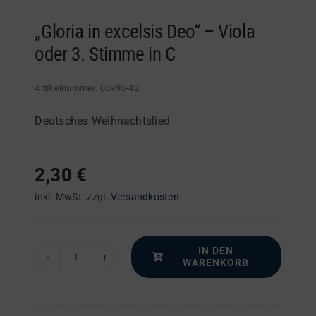
„Gloria in excelsis Deo“ – Viola
oder 3. Stimme in C
Artikelnummer:
05995-42
Deutsches Weihnachtslied
2,30
€
inkl. MwSt.
zzgl.
Versandkosten
IN DEN
WARENKORB
"Gloria
in
excelsis