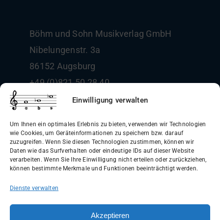
Böhm und Sohn
Musikverlag GmbH
Nibelungenstr. 3a
86152 Augsburg
+49 (0)821 50 28 40
info@boehm-und-sohn.de
Einwilligung verwalten
Um Ihnen ein optimales Erlebnis zu bieten, verwenden wir Technologien
wie Cookies, um Geräteinformationen zu speichern bzw. darauf
zuzugreifen. Wenn Sie diesen Technologien zustimmen, können wir
Daten wie das Surfverhalten oder eindeutige IDs auf dieser Website
Allgemeine Geschäftsbedingungen
verarbeiten. Wenn Sie Ihre Einwilligung nicht erteilen oder zurückziehen,
können bestimmte Merkmale und Funktionen beeinträchtigt werden.
(AGB)
Dienste verwalten
Datenschutzerklärung
Widerrufsbelehrung
Akzeptieren