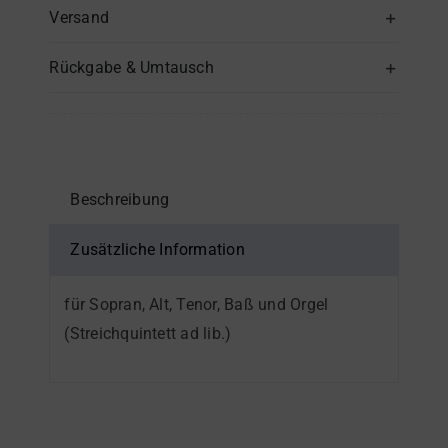
Deo"
Versand
–
Rückgabe & Umtausch
Viola
oder
3.
Stimme
in
Beschreibung
C
Menge
Zusätzliche Information
für Sopran, Alt, Tenor, Baß und Orgel
(Streichquintett ad lib.)