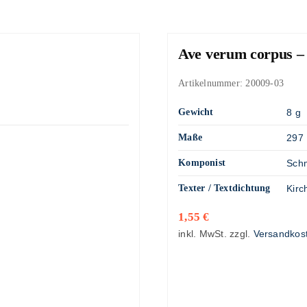
Ave verum corpus –
Artikelnummer:
20009-03
Gewicht
8 g
Maße
297 
Komponist
Schm
Texter / Textdichtung
Kirc
1,55
€
inkl. MwSt.
zzgl.
Versandkos