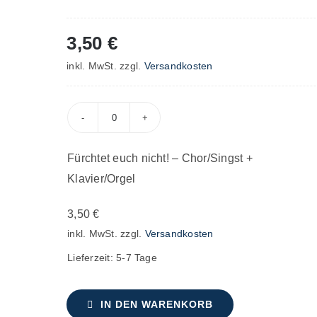
3,50
€
inkl. MwSt.
zzgl.
Versandkosten
Fürchtet
euch
Fürchtet euch nicht! – Chor/Singst +
nicht!
Klavier/Orgel
–
Chor/Singst
3,50
€
+
inkl. MwSt.
zzgl.
Versandkosten
Klavier/Orgel
Lieferzeit:
5-7 Tage
Menge
IN DEN WARENKORB