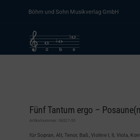
Skip
Böhm und Sohn Musikverlag GmbH
to
content
Fünf Tantum ergo – Posaune(n
Artikelnummer:
06527-33
für Sopran, Alt, Tenor, Baß, Violine I, II, Viola,