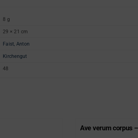
8 g
29 × 21 cm
Faist, Anton
Kirchengut
48
Ave verum corpus –