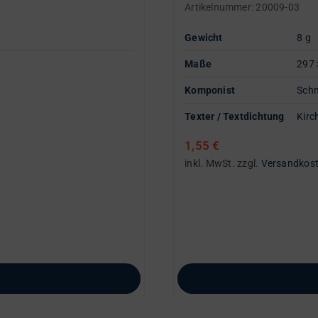
Artikelnummer:
20009-03
Gewicht
8 g
Maße
297 
Komponist
Schm
Texter / Textdichtung
Kirc
1,55
€
inkl. MwSt.
zzgl.
Versandkos