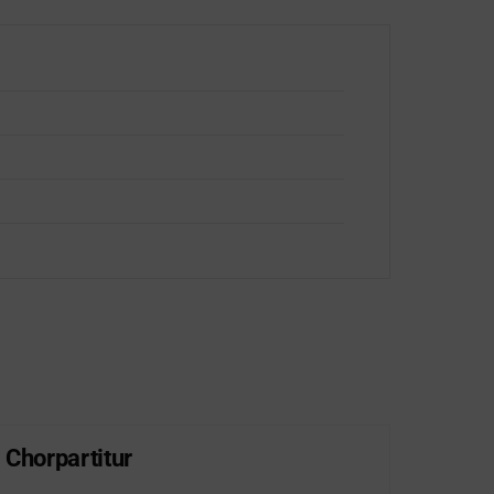
 Chorpartitur
Lob