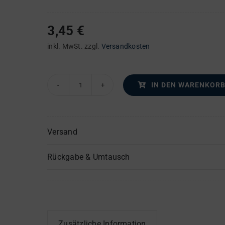
3,45
€
inkl. MwSt.
zzgl.
Versandkosten
IN DEN WARENKOR
Fünf
Tantum
ergo
Versand
–
Posaune(n)
Rückgabe & Umtausch
Menge
Zusätzliche Information