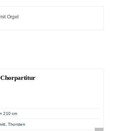
mit Orgel
 Chorpartitur
Lob
"Große
Artik
Gewic
× 210 cm
Opus
itt, Thorsten
Komp