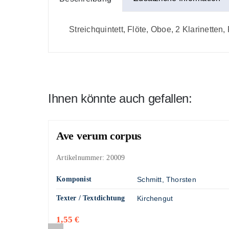
Fagott(e)
Menge
Streichquintett, Flöte, Oboe, 2 Klarinette
Ihnen könnte auch gefallen:
Ave verum corpus
Artikelnummer:
20009
Komponist
Schmitt, Thorsten
Texter / Textdichtung
Kirchengut
1,55
€