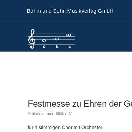
Skip
Böhm und Sohn Musikverlag GmbH
to
content
Festmesse zu Ehren der Geb
Artikelnummer:
06387-27
für 4 stimmigen Chor mit Orchester