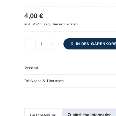
4,00
€
inkl. MwSt.
zzgl.
Versandkosten
IN DEN WARENKOR
Festmesse
zu
Ehren
Versand
der
Geburt
Rückgabe & Umtausch
unseres
Herrn
Jesu
Christi
–
Zusätzliche Information
Beschreibung