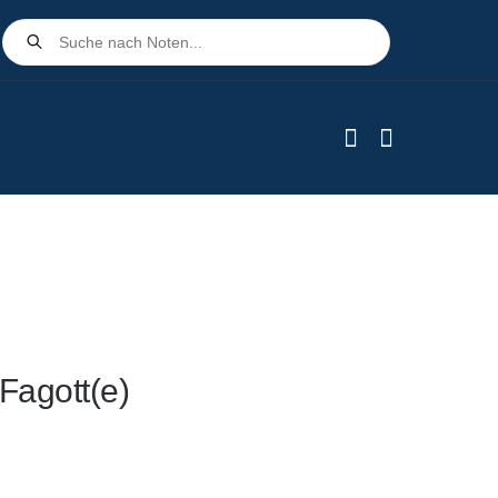
Products
search
Fagott(e)