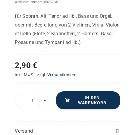
Artikelnummer:
05067-42
für Sopran, Alt, Tenor ad lib., Bass und Orgel,
oder mit Begleitung von 2 Violinen, Viola, Violon
et Cello (Flöte, 2 Klarinetten, 2 Hörnern, Bass-
Posaune und Tympani ad lib.)
2,90
€
inkl. MwSt.
zzgl.
Versandkosten
IN DEN
WARENKORB
feierliches
Weihnachtslied
–
Viola
Versand