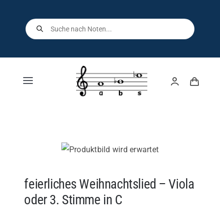
Skip
to
Products
search
content
Toggle
Navigation
Home
Shop
Über uns
feierliches Weihnachtslied – Viola
oder 3. Stimme in C
Kontakt