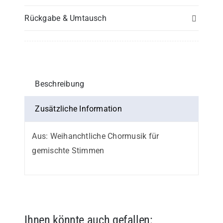
oder
Rückgabe & Umtausch
3.
Stimme
in
C
Menge
Beschreibung
Zusätzliche Information
Aus: Weihanchtliche Chormusik für
gemischte Stimmen
Ihnen könnte auch gefallen: