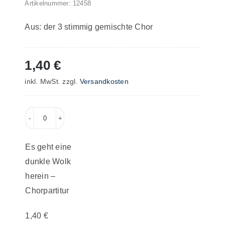
Artikelnummer:
12458
Aus: der 3 stimmig gemischte Chor
1,40
€
inkl. MwSt.
zzgl.
Versandkosten
Es
geht
Es geht eine
eine
dunkle Wolk
dunkle
herein –
Wolk
Chorpartitur
herein
–
1,40
€