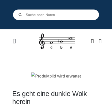
Skip
to
Products
search
content
Toggle
Navigation
Home
Shop
Über uns
Es geht eine dunkle Wolk
herein
Kontakt