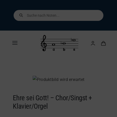
Skip
to
Products
search
content
Toggle
Navigation
Home
Shop
Über uns
Ehre sei Gott! – Chor/Singst +
Klavier/Orgel
Kontakt