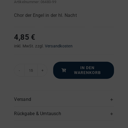
Artikelnummer:
06480-99
Chor der Engel in der hl. Nacht
4,85
€
inkl. MwSt.
zzgl.
Versandkosten
IN DEN
WARENKORB
Ehre
sei
Gott!
–
Versand
Chor/Singst
Rückgabe & Umtausch
+
Klavier/Orgel