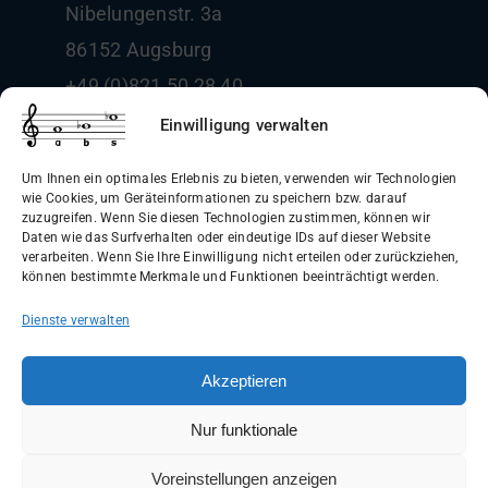
Nibelungenstr. 3a
86152 Augsburg
+49 (0)821 50 28 40
info@boehm-und-sohn.de
Einwilligung verwalten
Um Ihnen ein optimales Erlebnis zu bieten, verwenden wir Technologien
wie Cookies, um Geräteinformationen zu speichern bzw. darauf
zuzugreifen. Wenn Sie diesen Technologien zustimmen, können wir
Daten wie das Surfverhalten oder eindeutige IDs auf dieser Website
Allgemeine Geschäftsbedingungen
verarbeiten. Wenn Sie Ihre Einwilligung nicht erteilen oder zurückziehen,
können bestimmte Merkmale und Funktionen beeinträchtigt werden.
(AGB)
Dienste verwalten
Datenschutzerklärung
Widerrufsbelehrung
Akzeptieren
Impressum
Nur funktionale
Versandinformationen
Voreinstellungen anzeigen