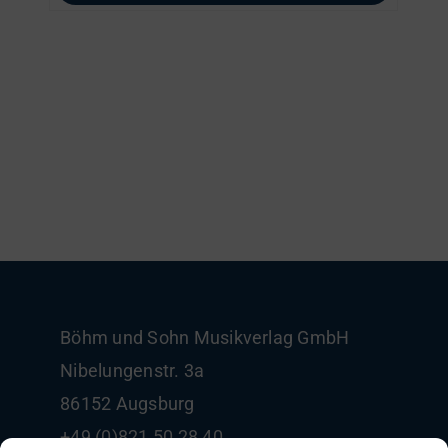
Böhm und Sohn
Musikverlag GmbH
Nibelungenstr. 3a
86152 Augsburg
+49 (0)821 50 28 40