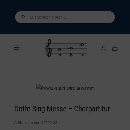
Skip
to
Products
search
content
Toggle
Navigation
Home
Shop
Über uns
Dritte Sing-Messe – Chorpartitur
Kontakt
Artikelnummer:
06700-03