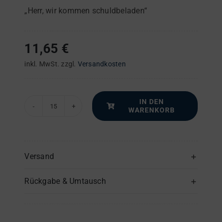
„Herr, wir kommen schuldbeladen“
11,65
€
inkl. MwSt.
zzgl.
Versandkosten
IN DEN
WARENKORB
Dritte
Sing-
Messe
–
Versand
Chorpartitur
Rückgabe & Umtausch
Menge