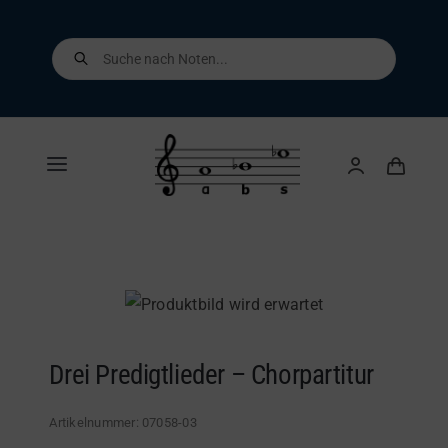
Skip
to
Products
search
content
Toggle
Navigation
Home
Shop
Über uns
Drei Predigtlieder – Chorpartitur
Kontakt
Artikelnummer:
07058-03