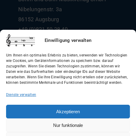
Nibelungenstr. 3a
86152 Augsburg
+49 (0)821 50 28 40
info@boehm-und-sohn.de
Einwilligung verwalten
Um Ihnen ein optimales Erlebnis zu bieten, verwenden wir Technologien
wie Cookies, um Geräteinformationen zu speichern bzw. darauf
zuzugreifen. Wenn Sie diesen Technologien zustimmen, können wir
Daten wie das Surfverhalten oder eindeutige IDs auf dieser Website
Allgemeine Geschäftsbedingungen
verarbeiten. Wenn Sie Ihre Einwilligung nicht erteilen oder zurückziehen,
können bestimmte Merkmale und Funktionen beeinträchtigt werden.
(AGB)
Dienste verwalten
Datenschutzerklärung
Widerrufsbelehrung
Akzeptieren
Impressum
Nur funktionale
Versandinformationen