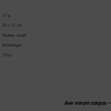
15 g
29 × 21 cm
Gruber, Josef
Kirchengut
256a
Ave verum corpus –