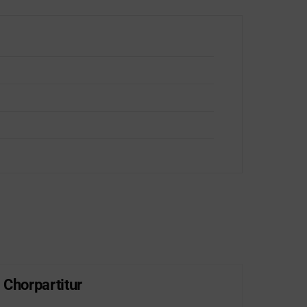
 Chorpartitur
Lob