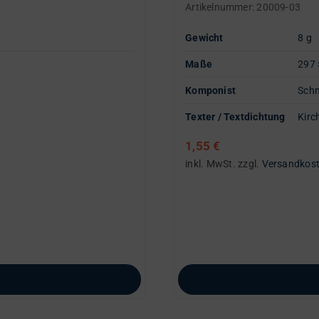
Artikelnummer:
20009-03
Gewicht
8 g
Maße
297 
Komponist
Schm
Texter / Textdichtung
Kirc
1,55
€
inkl. MwSt.
zzgl.
Versandkos