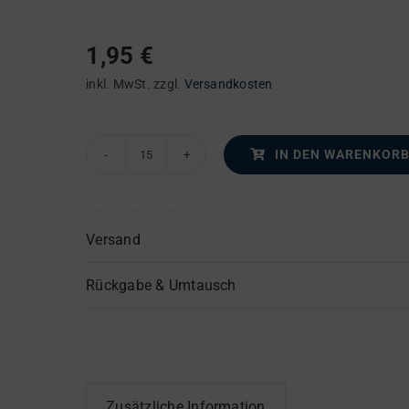
1,95
€
inkl. MwSt.
zzgl.
Versandkosten
IN DEN WARENKOR
Deutsche
Singmesse
–
Versand
Bass
(1)
Rückgabe & Umtausch
-
Einzelstimme
Menge
Zusätzliche Information