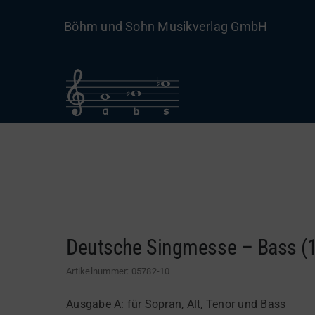
Skip
Böhm und Sohn Musikverlag GmbH
to
content
Deutsche Singmesse – Bass (1
Artikelnummer:
05782-10
Ausgabe A: für Sopran, Alt, Tenor und Bass