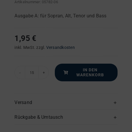
Artikelnummer:
05782-06
Ausgabe A: für Sopran, Alt, Tenor und Bass
1,95
€
inkl. MwSt.
zzgl.
Versandkosten
IN DEN
WARENKORB
Deutsche
Singmesse
–
Alt
Versand
(1)
Rückgabe & Umtausch
-
Einzelstimme