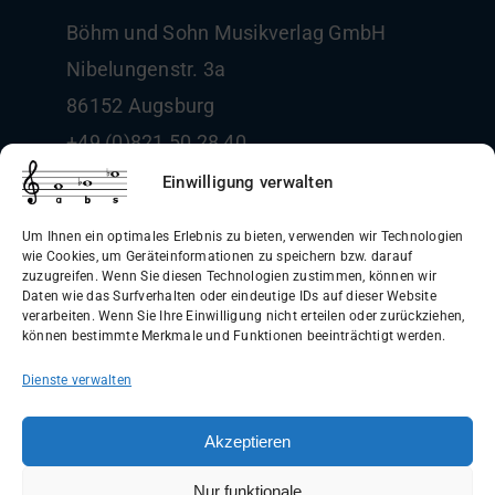
Böhm und Sohn
Musikverlag GmbH
Nibelungenstr. 3a
86152 Augsburg
+49 (0)821 50 28 40
info@boehm-und-sohn.de
Einwilligung verwalten
Um Ihnen ein optimales Erlebnis zu bieten, verwenden wir Technologien
wie Cookies, um Geräteinformationen zu speichern bzw. darauf
zuzugreifen. Wenn Sie diesen Technologien zustimmen, können wir
Daten wie das Surfverhalten oder eindeutige IDs auf dieser Website
Allgemeine Geschäftsbedingungen
verarbeiten. Wenn Sie Ihre Einwilligung nicht erteilen oder zurückziehen,
können bestimmte Merkmale und Funktionen beeinträchtigt werden.
(AGB)
Dienste verwalten
Datenschutzerklärung
Widerrufsbelehrung
Akzeptieren
Impressum
Nur funktionale
Versandinformationen