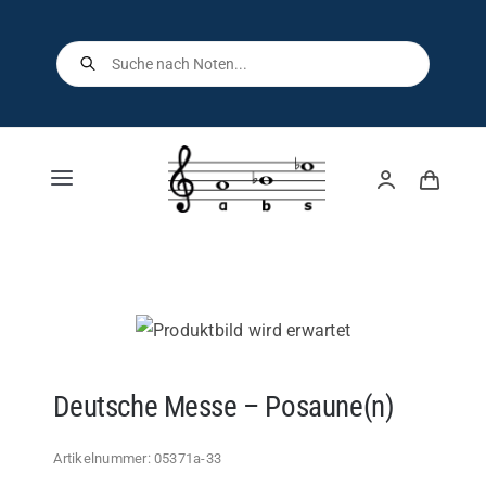
Skip
to
Products
search
content
Toggle
Navigation
Home
Shop
Über uns
Deutsche Messe – Posaune(n)
Kontakt
Artikelnummer:
05371a-33