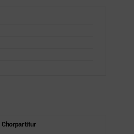
 Chorpartitur
Lob