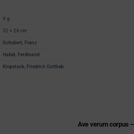
9 g
32 × 26 cm
Schubert, Franz
Habel, Ferdinand
Klopstock, Friedrich Gottlieb
Ave verum corpus –