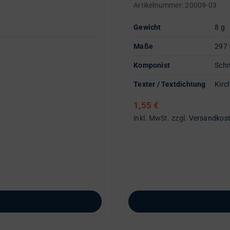
Artikelnummer:
20009-03
Gewicht
8 g
Maße
297 
Komponist
Schm
Texter / Textdichtung
Kirc
1,55
€
inkl. MwSt.
zzgl.
Versandkos