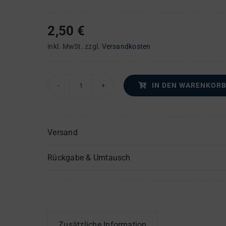
2,50
€
inkl. MwSt.
zzgl.
Versandkosten
IN DEN WARENKOR
Dem
Unendlichen
–
Versand
Viola
oder
Rückgabe & Umtausch
3.
Stimme
in
C
Menge
Zusätzliche Information