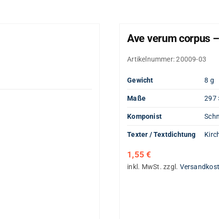
Ave verum corpus –
Artikelnummer:
20009-03
Gewicht
8 g
Maße
297 
Komponist
Schm
Texter / Textdichtung
Kirc
1,55
€
inkl. MwSt.
zzgl.
Versandkos