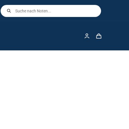
Products
search