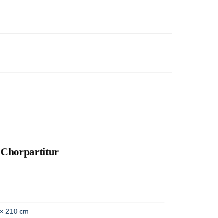
 Chorpartitur
Lob
"Große
Artik
Gewic
× 210 cm