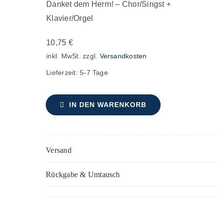
Danket dem Herrn! – Chor/Singst +
Herrn!
Klavier/Orgel
–
Chor/Singst
10,75
€
+
inkl. MwSt.
zzgl.
Versandkosten
Klavier/Orgel
Lieferzeit:
5-7 Tage
Menge
IN DEN WARENKORB
Versand
Rückgabe & Umtausch