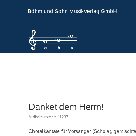
Skip
Böhm und Sohn Musikverlag GmbH
to
content
Danket dem Herrn!
Artikelnummer:
11237
Choralkantate für Vorsänger (Schola), gemisch