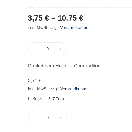
3,75
€
–
10,75
€
inkl. MwSt.
zzgl.
Versandkosten
Danket
dem
Danket dem Herrn! – Chorpartitur
Herrn!
–
3,75
€
Chorpartitur
inkl. MwSt.
zzgl.
Versandkosten
Menge
Lieferzeit:
5-7 Tage
Danket
dem