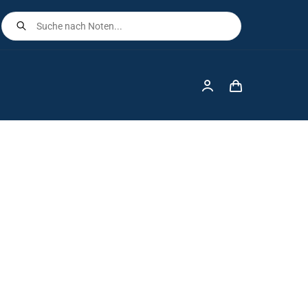
Products
search