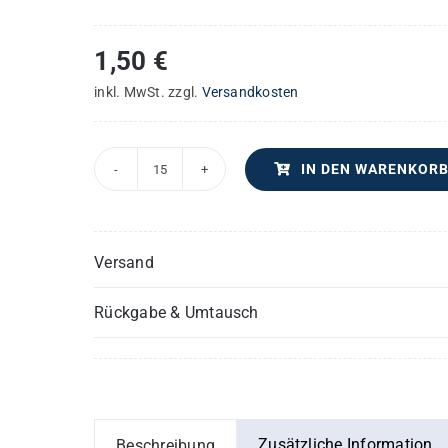
1,50
€
inkl. MwSt.
zzgl.
Versandkosten
IN DEN WARENKOR
Confirma
hoc
-
Versand
Intonuit
de
Rückgabe & Umtausch
coelo
–
Alt
(1)
-
Zusätzliche Information
Beschreibung