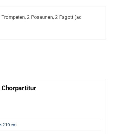
, 2 Trompeten, 2 Posaunen, 2 Fagott (ad
 Chorpartitur
Lob
"Große
Artik
Gewi
× 210 cm
Opus