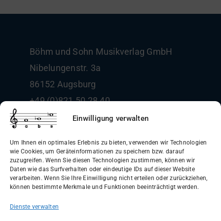
Böhm und Sohn
Musikverlag GmbH
Nibelungenstr. 3a
86152 Augsburg
+49 (0)821 50 28 40
info@boehm-und-sohn.de
Einwilligung verwalten
Um Ihnen ein optimales Erlebnis zu bieten, verwenden wir Technologien
wie Cookies, um Geräteinformationen zu speichern bzw. darauf
zuzugreifen. Wenn Sie diesen Technologien zustimmen, können wir
Daten wie das Surfverhalten oder eindeutige IDs auf dieser Website
Allgemeine Geschäftsbedingungen
verarbeiten. Wenn Sie Ihre Einwilligung nicht erteilen oder zurückziehen,
können bestimmte Merkmale und Funktionen beeinträchtigt werden.
(AGB)
Dienste verwalten
Datenschutzerklärung