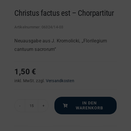
Christus factus est – Chorpartitur
Artikelnummer:
06324/14-03
Neuausgabe aus J. Kromolicki, „Florilegium
cantuum sacrorum“
1,50
€
inkl. MwSt.
zzgl.
Versandkosten
IN DEN
WARENKORB
Christus
factus
est