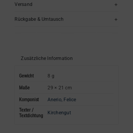
–
Versand
Chorpartitur
Rückgabe & Umtausch
Menge
Zusätzliche Information
Gewicht
8 g
Maße
29 × 21 cm
Komponist
Anerio, Felice
Texter /
Kirchengut
Textdichtung